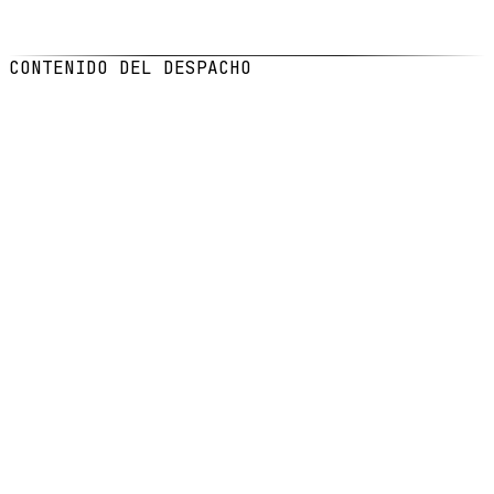
FECHA
3 feb 2026
LECTURA
6
min de lectura
CONTENIDO DEL DESPACHO