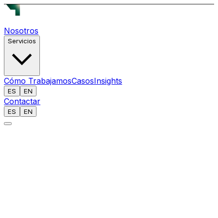
Nosotros
Servicios
Cómo Trabajamos
Casos
Insights
ES
EN
Contactar
ES
EN
[
]
INFORME: 050 // INTELIGENCIA ABIERTA
ANALISTA
Equipo Reech AI