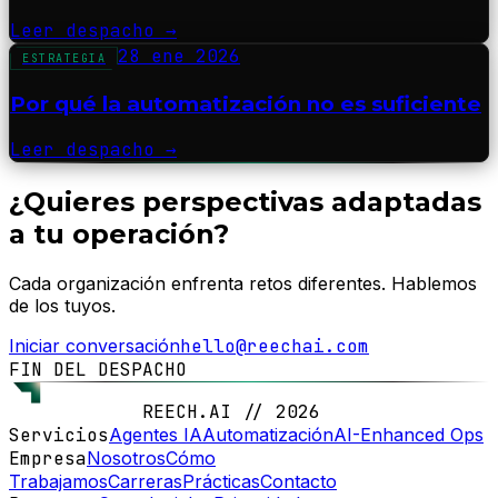
Leer despacho
→
28 ene 2026
ESTRATEGIA
Por qué la automatización no es suficiente
Leer despacho
→
¿Quieres perspectivas adaptadas
a tu operación?
Cada organización enfrenta retos diferentes. Hablemos
de los tuyos.
Iniciar conversación
hello@reechai.com
FIN DEL DESPACHO
REECH.AI // 2026
Servicios
Agentes IA
Automatización
AI-Enhanced Ops
Empresa
Nosotros
Cómo
Trabajamos
Carreras
Prácticas
Contacto