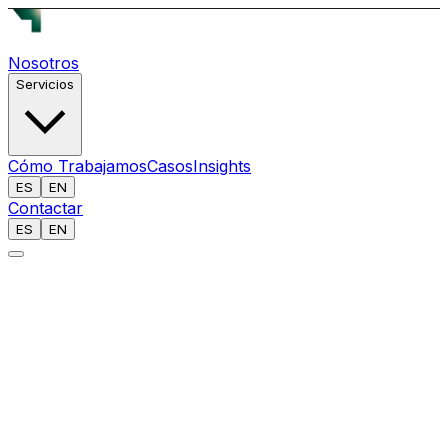
Nosotros
Servicios
Cómo Trabajamos
Casos
Insights
ES
EN
Contactar
ES
EN
[
]
INFORME: 050 // INTELIGENCIA ABIERTA
ANALISTA
Equipo Reech AI