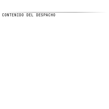
FECHA
28 ene 2026
LECTURA
5
min de lectura
CONTENIDO DEL DESPACHO