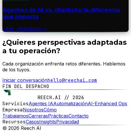
Agentes de IA vs. chatbots: la diferencia
que importa
Leer despacho
→
¿Quieres perspectivas adaptadas
a tu operación?
Cada organización enfrenta retos diferentes. Hablemos
de los tuyos.
Iniciar conversación
hello@reechai.com
FIN DEL DESPACHO
REECH.AI // 2026
Servicios
Agentes IA
Automatización
AI-Enhanced Ops
Empresa
Nosotros
Cómo
Trabajamos
Carreras
Prácticas
Contacto
Recursos
Casos
Insights
Privacidad
© 2026 Reech AI