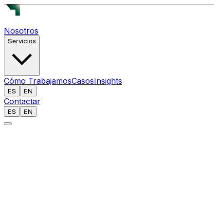
Nosotros
Servicios
Cómo Trabajamos
Casos
Insights
ES
EN
Contactar
ES
EN
[
]
INFORME: 050 // INTELIGENCIA ABIERTA
ANALISTA
Equipo Reech AI
FECHA
15 ene 2026