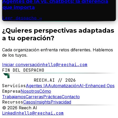
Agentes de IA vs. chatbots: la diferencia
que importa
Leer despacho
→
¿Quieres perspectivas adaptadas
a tu operación?
Cada organización enfrenta retos diferentes. Hablemos
de los tuyos.
Iniciar conversación
hello@reechai.com
FIN DEL DESPACHO
REECH.AI // 2026
Servicios
Agentes IA
Automatización
AI-Enhanced Ops
Empresa
Nosotros
Cómo
Trabajamos
Carreras
Prácticas
Contacto
Recursos
Casos
Insights
Privacidad
© 2026 Reech AI
LinkedIn
hello@reechai.com