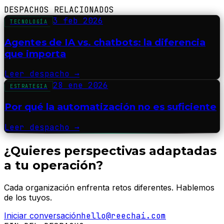
DESPACHOS RELACIONADOS
3 feb 2026
TECNOLOGÍA
Agentes de IA vs. chatbots: la diferencia
que importa
Leer despacho
→
28 ene 2026
ESTRATEGIA
Por qué la automatización no es suficiente
Leer despacho
→
¿Quieres perspectivas adaptadas
a tu operación?
Cada organización enfrenta retos diferentes. Hablemos
de los tuyos.
Iniciar conversación
hello@reechai.com