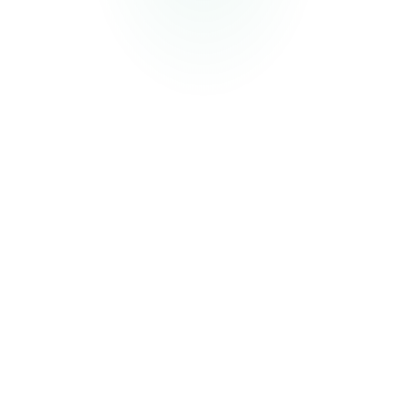
Requisitos
▸
Conocimiento de programación a nivel básico-
intermedio.
▸
Experiencia básica-intermedia con lenguajes de
programación (JavaScript, Python, u otro).