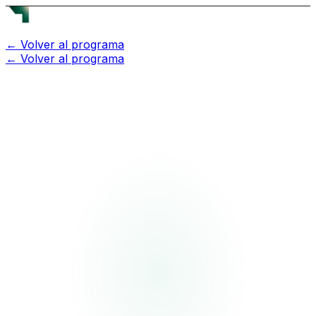
← Volver al programa
← Volver al programa
BRIEFING: HR-003 // INTERNSHIP
//
HIRE-INTERN-
[
]
PROGRAM
001
POSTULACIONES ABIERTAS
Agentic Developer