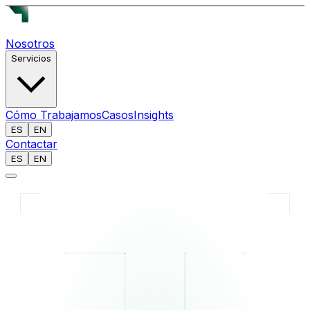
Nosotros
Servicios
Cómo Trabajamos
Casos
Insights
ES
EN
Contactar
ES
EN