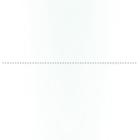
Diseñar los flujos
Diseñamos la automatización con tu equipo. Definimos
triggers, condiciones, acciones y excepciones. Todo
documentado antes de escribir una línea de código.
Entregable
Diseño de flujos + integraciones requeridas
03
Implementar y probar
Construimos la automatización por módulos. Cada
módulo se prueba independientemente y luego se
conecta al sistema completo. Sin big bangs.
Entregable
Automatizaciones en producción con
monitoreo activo