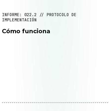
INFORME: 022.2 // PROTOCOLO DE
IMPLEMENTACIÓN
Cómo funciona
01
Auditar procesos actuales
Mapeamos tus flujos de trabajo actuales. Identificamos
dónde se pierde tiempo, dónde hay errores frecuentes y
dónde la intervención manual no agrega valor.
Entregable
Mapa de procesos + oportunidades de
automatización priorizadas
02