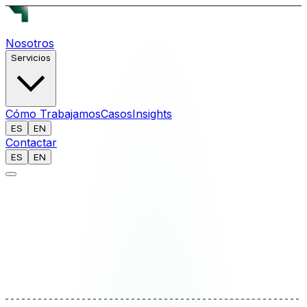
Nosotros
Servicios
Cómo Trabajamos
Casos
Insights
ES
EN
Contactar
ES
EN