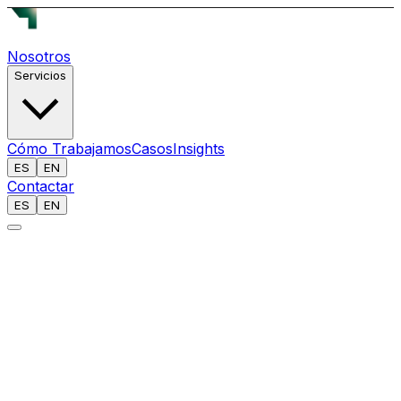
Nosotros
Servicios
Cómo Trabajamos
Casos
Insights
ES
EN
Contactar
ES
EN
[
]
INFORME: 050 // INTELIGENCIA ABIERTA
ANALISTA
Equipo Reech AI