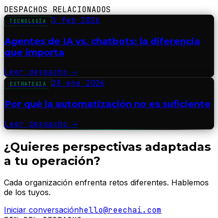
DESPACHOS RELACIONADOS
3 feb 2026
TECNOLOGÍA
Agentes de IA vs. chatbots: la diferencia
que importa
Leer despacho
→
28 ene 2026
ESTRATEGIA
Por qué la automatización no es suficiente
Leer despacho
→
¿Quieres perspectivas adaptadas
a tu operación?
Cada organización enfrenta retos diferentes. Hablemos
de los tuyos.
Iniciar conversación
hello@reechai.com