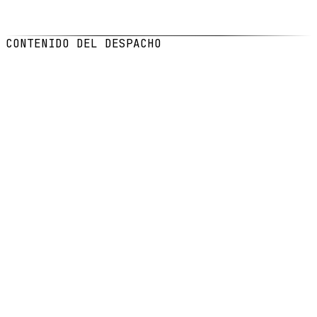
FECHA
5 feb 2026
LECTURA
5
min de lectura
CONTENIDO DEL DESPACHO